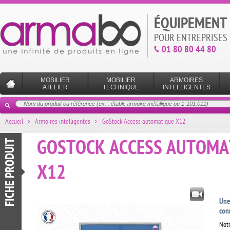
ÉQUIPEMENT 
POUR ENTREPRISES 
01 80 80 44 80
MOBILIER
MOBILIER
ARMOIRES
ATELIER
TECHNIQUE
INTELLIGENTES
Accueil
>
Armoires intelligentes
>
GoStock Access automatique X12
FICHE PRODUIT
GOSTOCK ACCESS AUTOMA
X12
Une
con
Notr