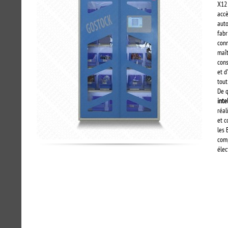
X12 
accè
auto
fabr
con
maît
con
et d
tout
De q
inte
réal
et c
les 
comp
élec