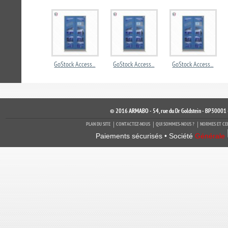
GoStock Access...
GoStock Access...
GoStock Access...
© 2016 ARMABO - 54, rue du Dr Goldstein - BP30001 
PLAN DU SITE
CONTACTEZ-NOUS
QUI SOMMES-NOUS ?
NORMES ET CE
Paiements sécurisés • Société
Générale