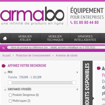
ÉQUIPEMENT 
POUR ENTREPRISES 
01 80 80 44 80
MOBILIER
MOBILIER
ARMOIRES
ATELIER
TECHNIQUE
INTELLIGENTES
Accueil
>
Protection de l'environnement
>
Armoires de sûreté
LISTE DES PRODUITS DISPONIBLES
AFFINEZ VOTRE RECHERCHE
A
PRIX
v
P
Tranche :
330,00€ - 1 201,00€
D
d
SUBSTANCES STOCKÉES
v
p
Produits Dangereux
(6)
v
Multirisques
(2)