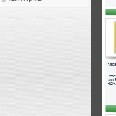
Conteneurs et poubelles
ARMOIR
Découvr
sûreté
H1000 
armoire