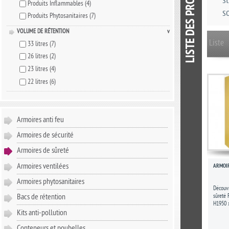
s
Produits Inflammables
(4)
s
Produits Phytosanitaires
(7)
VOLUME DE RÉTENTION
v
Liste
33 litres
(7)
26 litres
(2)
23 litres
(4)
22 litres
(6)
Armoires anti feu
Armoires de sécurité
Armoires de sûreté
Armoires ventilées
ARMOIR
Armoires phytosanitaires
Découvr
sûreté 
Bacs de rétention
H1950 
Notre a
Kits anti-pollution
représen