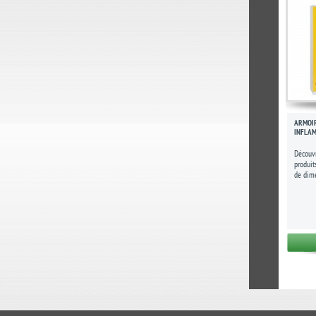
ARMOI
INFLAM
Découvr
produi
de dim
P500 m
sureté...