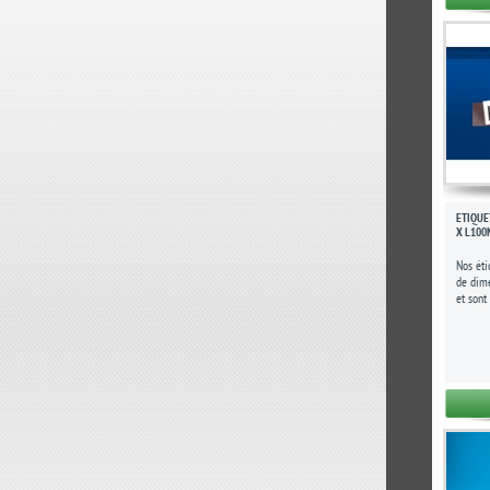
ÉTIQUE
X L10
Nos éti
de dim
et sont
Elles so