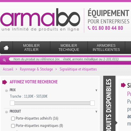
ÉQUIPEMENT 
POUR ENTREPRISES 
01 80 80 44 80
MOBILIER
MOBILIER
ARMOIRES
ATELIER
TECHNIQUE
INTELLIGENTES
Accueil
>
Rayonnage & Stockage
>
Signalétique et étiquettes
LISTE DES PRODUITS DISPONIBLES
AFFINEZ VOTRE RECHERCHE
S
PRIX
v
P
Tranche :
11,00€ - 503,00€
P
p
PRODUIT
v
a
Porte-étiquettes adhésifs
(16)
m
Porte-étiquettes magnétiques
(8)