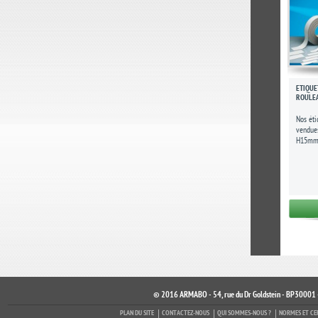
ÉTIQUE
ROULEA
Nos éti
vendue
H15mm 
sont trè
© 2016 ARMABO - 54, rue du Dr Goldstein - BP30001 
PLAN DU SITE
CONTACTEZ-NOUS
QUI SOMMES-NOUS ?
NORMES ET CE