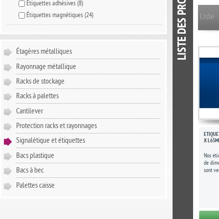
Étiquettes adhésives
(8)
Étiquettes magnétiques
(24)
Liste
Étagères métalliques
Rayonnage métallique
Racks de stockage
Racks à palettes
Cantilever
Protection racks et rayonnages
ÉTIQUE
Signalétique et étiquettes
X L65
Bacs plastique
Nos éti
de dim
Bacs à bec
sont ve
Elles so
Palettes caisse