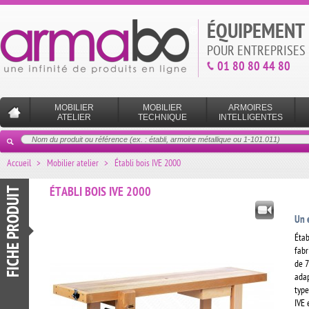
ÉQUIPEMENT 
POUR ENTREPRISES 
01 80 80 44 80
MOBILIER
MOBILIER
ARMOIRES
ATELIER
TECHNIQUE
INTELLIGENTES
Accueil
>
Mobilier atelier
>
Établi bois IVE 2000
FICHE PRODUIT
ÉTABLI BOIS IVE 2000
Un é
Étab
fabr
de 7
adap
type
IVE 