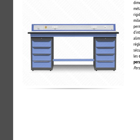
dime
mét
rigi
mili
perm
d’in
alim
régl
sécu
les
pers
Pers