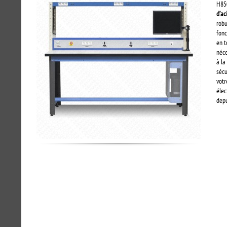
H850
d’ac
robu
fonc
en t
néce
à la
sécu
vot
élec
depu