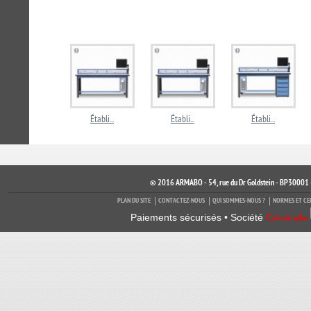
Établi...
Établi...
Établi...
© 2016 ARMABO - 54, rue du Dr Goldstein - BP30001 
PLAN DU SITE
CONTACTEZ-NOUS
QUI SOMMES-NOUS ?
NORMES ET CE
Paiements sécurisés • Société
Générale