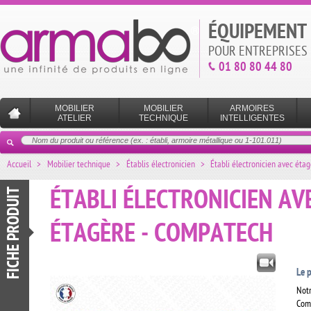
ÉQUIPEMENT 
POUR ENTREPRISES 
01 80 80 44 80
MOBILIER
MOBILIER
ARMOIRES
ATELIER
TECHNIQUE
INTELLIGENTES
Accueil
>
Mobilier technique
>
Établis électronicien
>
Établi électronicien avec éta
FICHE PRODUIT
ÉTABLI ÉLECTRONICIEN AV
ÉTAGÈRE - COMPATECH
Le p
Notr
Comp