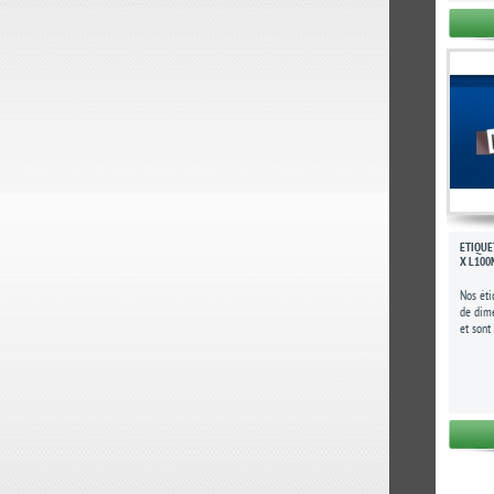
ÉTIQUE
X L10
Nos éti
de dim
et sont
Elles so