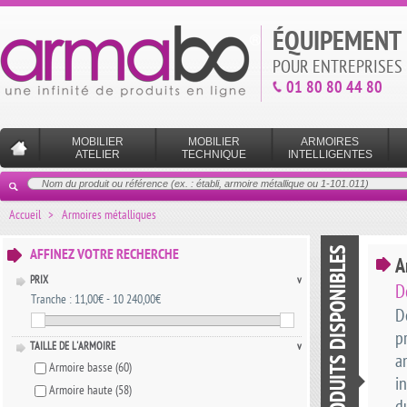
ÉQUIPEMENT 
POUR ENTREPRISES 
01 80 80 44 80
MOBILIER
MOBILIER
ARMOIRES
ATELIER
TECHNIQUE
INTELLIGENTES
Accueil
>
Armoires métalliques
LISTE DES PRODUITS DISPONIBLES
AFFINEZ VOTRE RECHERCHE
A
PRIX
v
D
Tranche :
11,00€ - 10 240,00€
D
p
TAILLE DE L'ARMOIRE
v
a
Armoire basse
(60)
i
Armoire haute
(58)