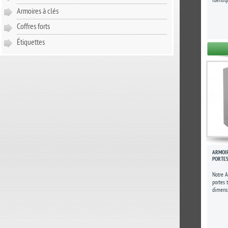
identiq
H700 x 
Armoires à clés
Coffres forts
Étiquettes
ARMOI
PORTE
Notre 
portes 
dimens
P640 mm