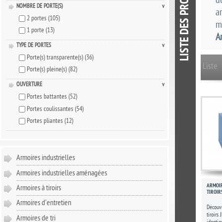
d
NOMBRE DE PORTE(S)
v
a
2 portes
(105)
m
1 porte
(13)
A
TYPE DE PORTES
v
Porte(s) transparente(s)
(36)
Liste
Porte(s) pleine(s)
(82)
OUVERTURE
v
Portes battantes
(52)
Portes coulissantes
(54)
Portes pliantes
(12)
Armoires industrielles
Armoires industrielles aménagées
ARMOIRE
Armoires à tiroirs
TIROIR
Armoires d'entretien
Découvr
tiroirs 
Armoires de tri